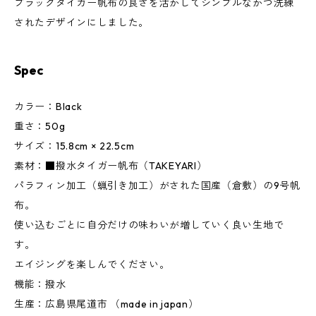
ブラックタイガー帆布の良さを活かしてシンプルなかつ洗練
されたデザインにしました。
Spec
カラー：Black
重さ：50g
サイズ：15.8cm × 22.5cm
素材：■撥水タイガー帆布（TAKEYARI）
パラフィン加工（蝋引き加工）がされた国産（倉敷）の9号帆
布。
使い込むごとに自分だけの味わいが増していく良い生地で
す。
エイジングを楽しんでください。
機能：撥水
生産：広島県尾道市 （made in japan）