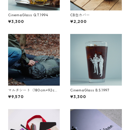
CinemaGlass Q.T.1994
CB缶カバー
¥3,300
¥2,200
マルチシート（180cm×92c
CinemaGlass B.S.1997
m）
¥9,570
¥3,300