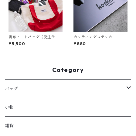
帆布トートバッグ（受注生
カッティングステッカー
産）
¥5,500
¥880
Category
バッグ
トートバッグ
小物
aaa
雑貨