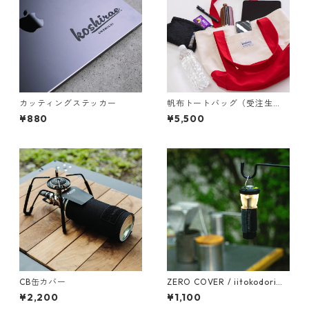
カッティングステッカー
帆布トートバッグ（受注生
産）
¥880
¥5,500
CB缶カバー
ZERO COVER / iitokodori
（イイトコドリ）
¥2,200
¥1,100