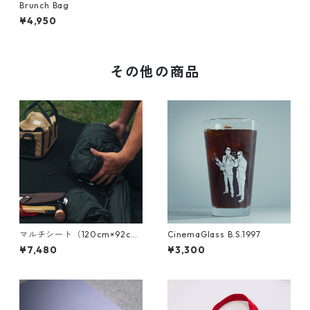
Brunch Bag
¥4,950
その他の商品
マルチシート（120cm×92c
CinemaGlass B.S.1997
m）
¥7,480
¥3,300