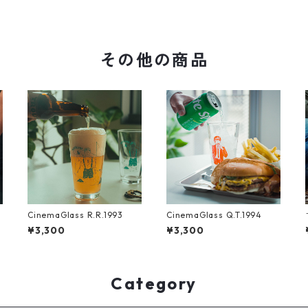
その他の商品
CinemaGlass R.R.1993
CinemaGlass Q.T.1994
¥3,300
¥3,300
Category