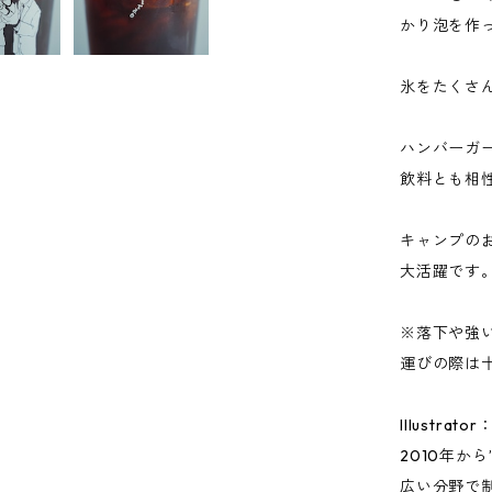
かり泡を作
氷をたくさ
ハンバーガ
飲料とも相
キャンプの
大活躍です
※落下や強
運びの際は
Illustra
2010年か
広い分野で