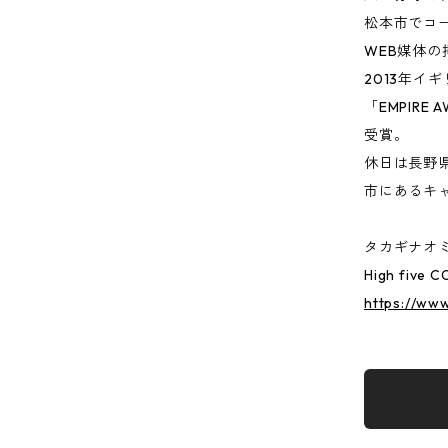
松本市でコ
WEB媒体
2013年イ
「EMPIRE 
受賞。
休日は長野
市にあるキ
タカギナオ
High five 
https://ww