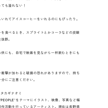
っても溢れない！
んいれてアイスコーヒーをいれるのにもぴったり。
ーを食べるとき、スプライトとかコーラなどの炭酸
性抜群。
お供にも、自宅で映画を見ながら一杯飲むときにも
。
い衝撃が加わると破損の恐れがありますので、持ち
十分にご注意ください。
tor：タカギナオミ
ら”PEOPLE”をテーマにイラスト、映像、写真など幅
制作活動を行っているアーティスト。現在は長野県