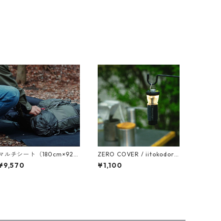
マルチシート（180cm×92c
ZERO COVER / iitokodori
m）
（イイトコドリ）
¥9,570
¥1,100