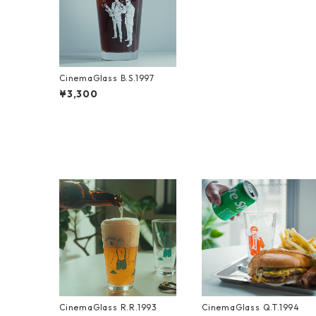
CinemaGlass B.S.1997
¥3,300
CinemaGlass R.R.1993
CinemaGlass Q.T.1994