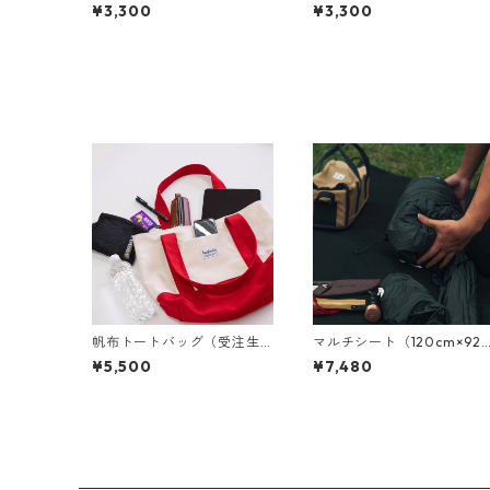
¥3,300
¥3,300
帆布トートバッグ（受注生
マルチシート（120cm×92c
産）
m）
¥5,500
¥7,480