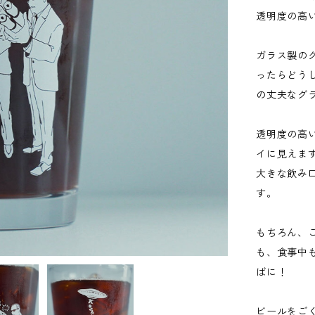
透明度の高い
ガラス製の
ったらどう
の丈夫なグ
透明度の高
イに見えま
大きな飲み
す。
もちろん、
も、食事中
ばに！
ビールをご