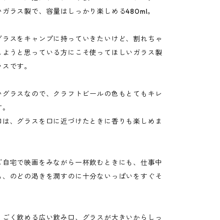
ガラス製で、容量はしっかり楽しめる480ml。
グラスをキャンプに持っていきたいけど、割れちゃ
しようと思っている方にこそ使ってほしいガラス製
ラスです。
いグラスなので、クラフトビールの色もとてもキレ
す。
口は、グラスを口に近づけたときに香りも楽しめま
ご自宅で映画をみながら一杯飲むときにも、仕事中
も、のどの渇きを潤すのに十分ないっぱいをすぐそ
くごく飲める広い飲み口、グラスが大きいからしっ