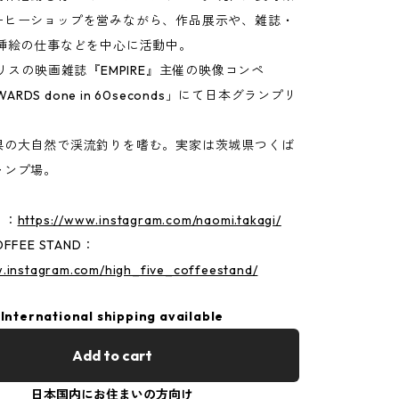
ーヒーショップを営みながら、作品展示や、雑誌・
の挿絵の仕事などを中心に活動中。
ギリスの映画雑誌『EMPIRE』主催の映像コンペ
AWARDS done in 60seconds」にて日本グランプリ
県の大自然で渓流釣りを嗜む。実家は茨城県つくば
ャンプ場。
ミ：
https://www.instagram.com/naomi.takagi/
COFFEE STAND：
w.instagram.com/high_five_coffeestand/
International shipping available
Add to cart
日本国内にお住まいの方向け